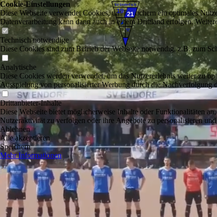
Cookie-Einstellungen
Diese Webseite verwendet Cookies, um Besuchern ein optimales Nutzerer
Datenverarbeitung kann dann auch in einem Drittland erfolgen. Weiter
Technisch notwendige
Diese Cookies sind zum Betrieb der Webseite notwendig, z.B. zum Sch
Analytische
Diese Cookies werden verwendet, um das Nutzererlebnis weiter zu optim
Ausspielung von personalisierter Werbung durch die Nachverfolgung de
Drittanbieter-Inhalte
Diese Webseite bietet möglicherweise Inhalte oder Funktionalitäten an,
Nutzeraktivität zu verfolgen oder ihre Angebote zu personalisieren und
Ablehnen
Alle akzeptieren
Speichern
Mehr Informationen